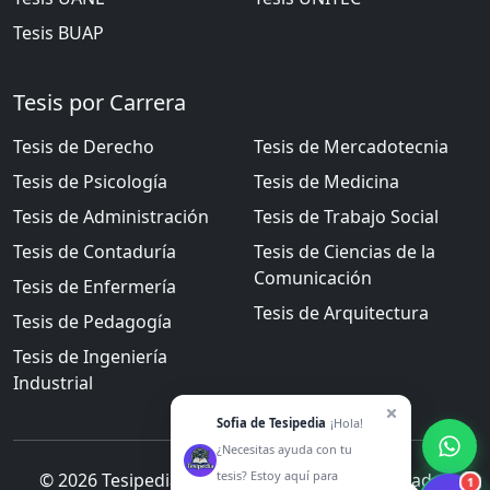
Tesis
BUAP
Tesis por Carrera
Tesis de
Derecho
Tesis de
Mercadotecnia
Tesis de
Psicología
Tesis de
Medicina
Tesis de
Administración
Tesis de
Trabajo Social
Tesis de
Contaduría
Tesis de
Ciencias de la
Comunicación
Tesis de
Enfermería
Tesis de
Arquitectura
Tesis de
Pedagogía
Tesis de
Ingeniería
Industrial
Sofia de Tesipedia
¡Hola!
¿Necesitas ayuda con tu
tesis? Estoy aquí para
©
2026
Tesipedia - Todos los derechos reservados
1