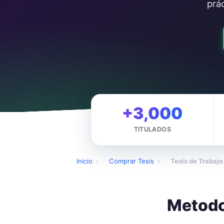
prác
+3,000
TITULADOS
Inicio
›
Comprar Tesis
›
Tesis de Trabajo
Metodol