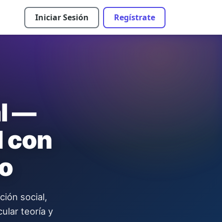
Iniciar Sesión
Regístrate
al —
l con
o
ión social,
ular teoría y