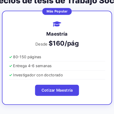
ecios de tesis de
Trabajo Soc
Más Popular
Maestría
$160/pág
Desde
80-150 páginas
Entrega 4-6 semanas
Investigador con doctorado
Cotizar Maestría