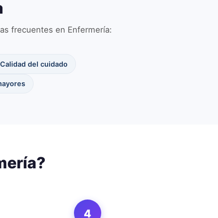
a
neas frecuentes en
Enfermería
:
Calidad del cuidado
mayores
mería
?
4