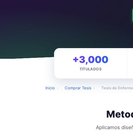
+3,000
TITULADOS
Inicio
›
Comprar Tesis
›
Tesis de Enferme
Metod
Aplicamos diseñ