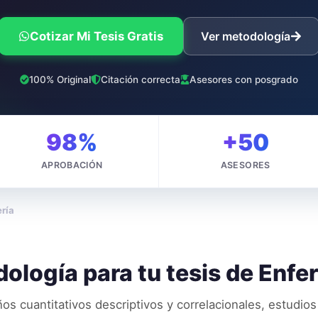
Cotizar Mi Tesis Gratis
Ver metodología
100% Original
Citación correcta
Asesores con posgrado
98%
+50
APROBACIÓN
ASESORES
ría
ología para tu tesis de
Enfe
os cuantitativos descriptivos y correlacionales, estudios 