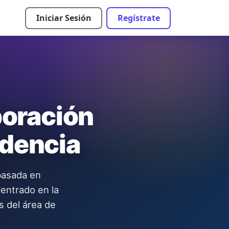
Iniciar Sesión
Regístrate
boración
idencia
basada en
entrado en la
s del área de