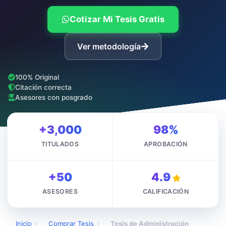
Cotizar Mi Tesis Gratis
Ver metodología
100% Original
Citación correcta
Asesores con posgrado
+3,000
98%
TITULADOS
APROBACIÓN
+50
4.9
ASESORES
CALIFICACIÓN
Inicio
›
Comprar Tesis
›
Tesis de Administración